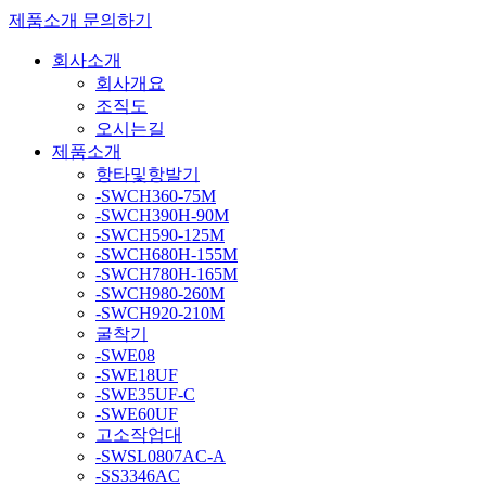
제품소개
문의하기
회사소개
회사개요
조직도
오시는길
제품소개
항타및항발기
-SWCH360-75M
-SWCH390H-90M
-SWCH590-125M
-SWCH680H-155M
-SWCH780H-165M
-SWCH980-260M
-SWCH920-210M
굴착기
-SWE08
-SWE18UF
-SWE35UF-C
-SWE60UF
고소작업대
-SWSL0807AC-A
-SS3346AC