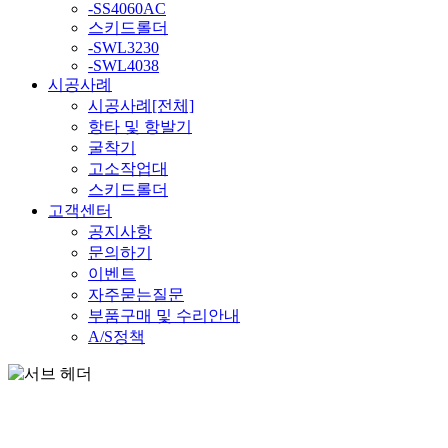
-SS4060AC
스키드롤더
-SWL3230
-SWL4038
시공사례
시공사례[전체]
항타 및 항발기
굴착기
고소작업대
스키드롤더
고객센터
공지사항
문의하기
이벤트
자주묻는질문
부품구매 및 수리안내
A/S정책